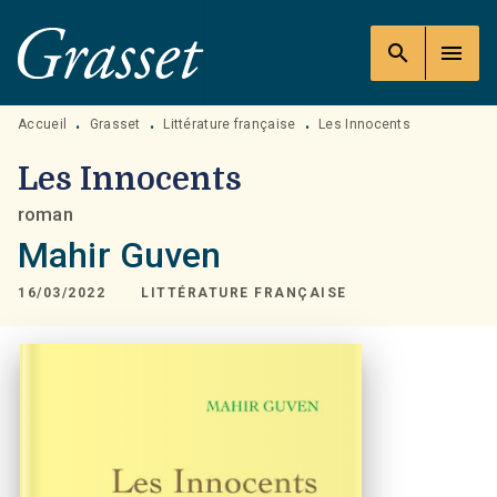
MENU
RECHERCHE
CONTENU
search
menu
PIED DE PAGE
Accueil
Grasset
Littérature française
Les Innocents
•
•
•
Les Innocents
roman
Mahir Guven
16/03/2022
LITTÉRATURE FRANÇAISE