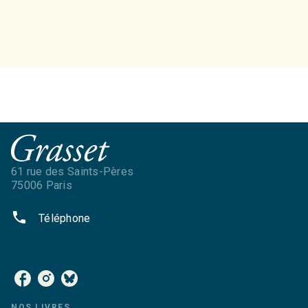
61 rue des Saints-Pères
75006 Paris
phone
Téléphone
NOS RÉSEAUX
NOS LIVRES