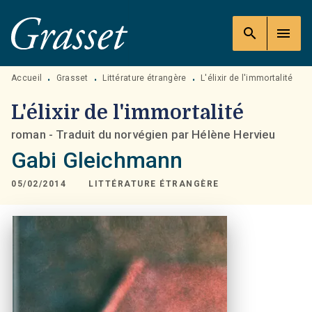
MENU
RECHERCHE
CONTENU
search
menu
PIED DE PAGE
Accueil
Grasset
Littérature étrangère
L'élixir de l'immortalité
•
•
•
L'élixir de l'immortalité
roman - Traduit du norvégien par Hélène Hervieu
Gabi Gleichmann
05/02/2014
LITTÉRATURE ÉTRANGÈRE