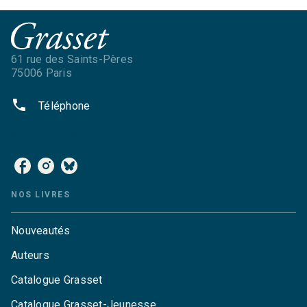
61 rue des Saints-Pères
75006 Paris
phone
Téléphone
NOS RÉSEAUX
NOS LIVRES
Nouveautés
Auteurs
Catalogue Grasset
Catalogue Grasset-Jeunesse