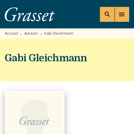
MENU
RECHERCHE
CONTENU
search
menu
PIED DE PAGE
Accueil
Auteurs
Gabi Gleichmann
•
•
Gabi Gleichmann