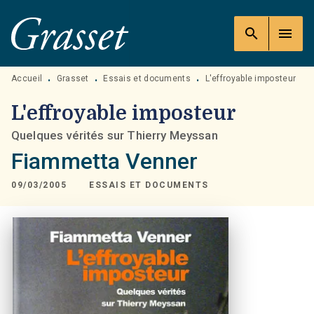
MENU
RECHERCHE
CONTENU
search
menu
PIED DE PAGE
Accueil
Grasset
Essais et documents
L'effroyable imposteur
•
•
•
L'effroyable imposteur
Quelques vérités sur Thierry Meyssan
Fiammetta Venner
09/03/2005
ESSAIS ET DOCUMENTS