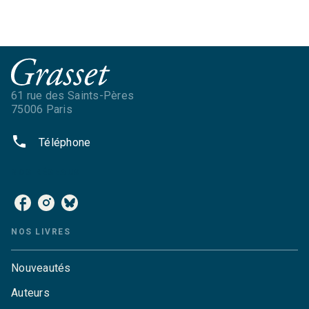
61 rue des Saints-Pères
75006 Paris
phone
Téléphone
NOS RÉSEAUX
NOS LIVRES
Nouveautés
Auteurs