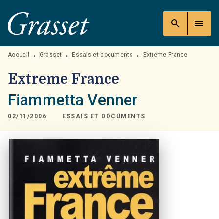
MENU
RECHERCHE
CONTENU
search
menu
PIED DE PAGE
Accueil
Grasset
Essais et documents
Extreme France
•
•
•
Extreme France
Fiammetta Venner
02/11/2006
ESSAIS ET DOCUMENTS