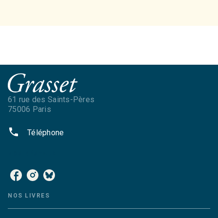
61 rue des Saints-Pères
75006 Paris
phone
Téléphone
NOS RÉSEAUX
NOS LIVRES