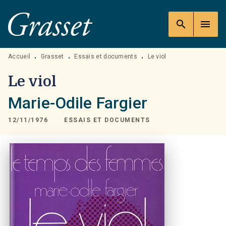
MENU
RECHERCHE
CONTENU
search
menu
PIED DE PAGE
Accueil
Grasset
Essais et documents
Le viol
•
•
•
Le viol
Marie-Odile Fargier
12/11/1976
ESSAIS ET DOCUMENTS