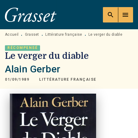
MENU
RECHERCHE
CONTENU
search
menu
PIED DE PAGE
Accueil
Grasset
Littérature française
Le verger du diable
•
•
•
RÉCOMPENSÉ
Le verger du diable
Alain Gerber
01/09/1989
LITTÉRATURE FRANÇAISE