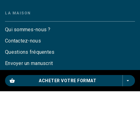
LA MAISON
Qui sommes-nous ?
Contactez-nous
Questions fréquentes
Envoyer un manuscrit
Service de presse
shopping_basket
arrow_drop_down
ACHETER VOTRE FORMAT
Droits
Mentions légales
CGU
Charte de référencement