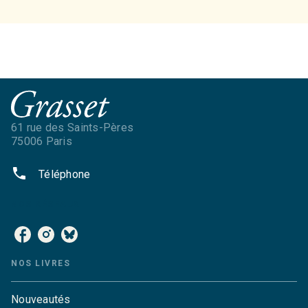
61 rue des Saints-Pères
75006 Paris
phone
Téléphone
NOS RÉSEAUX
NOS LIVRES
Nouveautés