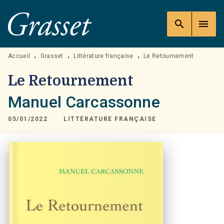
MENU
RECHERCHE
CONTENU
search
menu
PIED DE PAGE
Accueil
Grasset
Littérature française
Le Retournement
•
•
•
Le Retournement
Manuel Carcassonne
05/01/2022
LITTÉRATURE FRANÇAISE