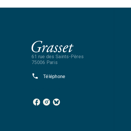
61 rue des Saints-Pères
75006 Paris
phone
Téléphone
NOS RÉSEAUX