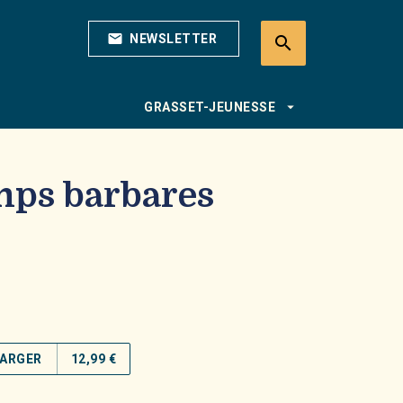
mail
NEWSLETTER
search
search
arrow_drop_down
GRASSET-JEUNESSE
emps barbares
ARGER
12,99 €