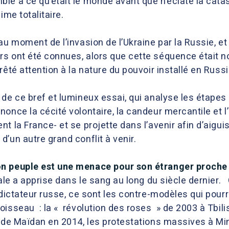
le à ce qu’était le monde avant que n’éclate la cat
ime totalitaire.
au moment de l’invasion de l’Ukraine par la Russie, et
s ont été connues, alors que cette séquence était 
rêté attention à la nature du pouvoir installé en Russ
 de ce bref et lumineux essai, qui analyse les étape
nonce la cécité volontaire, la candeur mercantile et
 la France- et se projette dans l’avenir afin d’aiguis
’un autre grand conflit à venir.
on peuple est une menace pour son étranger proche
tale a apprise dans le sang au long du siècle dernier.
 dictateur russe, ce sont les contre-modèles qui pou
isseau : la « révolution des roses » de 2003 à Tbilis
s de Maïdan en 2014, les protestations massives à Min