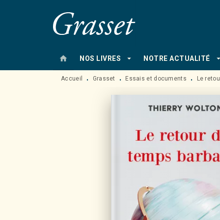
MENU
RECHERCHE
CONTENU
home
arrow_drop_down
arrow_drop
NOS LIVRES
NOTRE ACTUALITÉ
Accueil
Grasset
Essais et documents
Le reto
•
•
•