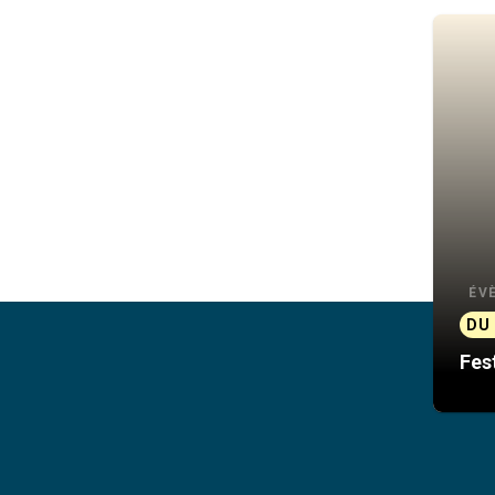
ÉV
DU 
Fes