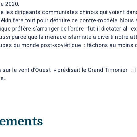
de 2020.
me les dirigeants communistes chinois qui voient dans
 Pékin fera tout pour détruire ce contre-modèle. Nous
que préfère s’arranger de l’ordre -fut-il dictatorial- e
ussi parce que la menace islamiste a diverti notre at
upes du monde post-soviétique : tâchons au moins d
 sur le vent d’Ouest » prédisait le Grand Timonier : il
as…
nements