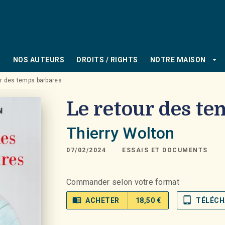
PIED DE PAGE
_down
arrow_drop_down
NOS AUTEURS
DROITS / RIGHTS
NOTRE MAISON
ur des temps barbares
Le retour des t
Thierry Wolton
07/02/2024
ESSAIS ET DOCUMENTS
Commander selon votre format
menu_book
tablet_mac
ACHETER
18,50 €
TÉLÉCH