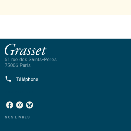
61 rue des Saints-Pères
75006 Paris
phone
Téléphone
NOS RÉSEAUX
NOS LIVRES