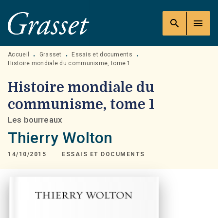
MENU
RECHERCHE
CONTENU
search
menu
PIED DE PAGE
Accueil
Grasset
Essais et documents
•
•
•
Histoire mondiale du communisme, tome 1
Histoire mondiale du
communisme, tome 1
Les bourreaux
Thierry Wolton
14/10/2015
ESSAIS ET DOCUMENTS