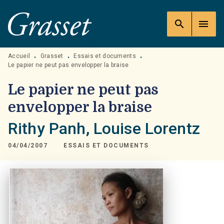
MENU
RECHERCHE
CONTENU
search
menu
PIED DE PAGE
Accueil
Grasset
Essais et documents
•
•
•
Le papier ne peut pas envelopper la braise
Le papier ne peut pas
envelopper la braise
Rithy Panh
,
Louise Lorentz
04/04/2007
ESSAIS ET DOCUMENTS