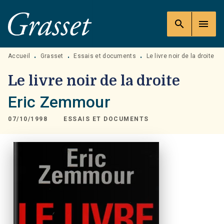
MENU
RECHERCHE
CONTENU
search
menu
PIED DE PAGE
Accueil
Grasset
Essais et documents
Le livre noir de la droite
•
•
•
Le livre noir de la droite
Eric Zemmour
07/10/1998
ESSAIS ET DOCUMENTS