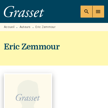
MENU
RECHERCHE
CONTENU
search
menu
PIED DE PAGE
Accueil
Auteurs
Eric Zemmour
•
•
Eric Zemmour