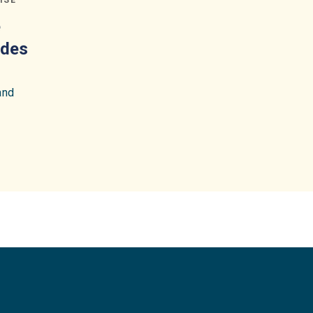
e
 des
and