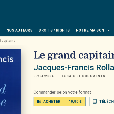
PIED DE PAGE
_down
arrow_drop_down
NOS AUTEURS
DROITS / RIGHTS
NOTRE MAISON
d capitaine
Le grand capitai
Jacques-Francis Roll
07/04/2004
ESSAIS ET DOCUMENTS
Commander selon votre format
menu_book
tablet_mac
ACHETER
19,90 €
TÉLÉCH