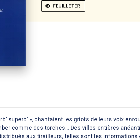
visibility
FEUILLETER
rb’ superb’ », chantaient les griots de leurs voix enro
lamber comme des torches… Des villes entières anéan
stribués aux tirailleurs, telles sont les informations 