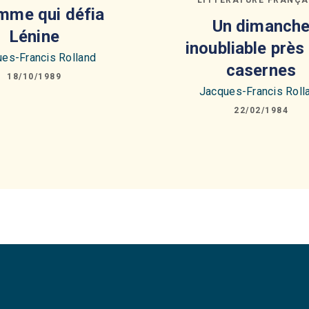
mme qui défia
Un dimanch
Lénine
inoubliable près
es-Francis Rolland
casernes
18/10/1989
Jacques-Francis Roll
22/02/1984