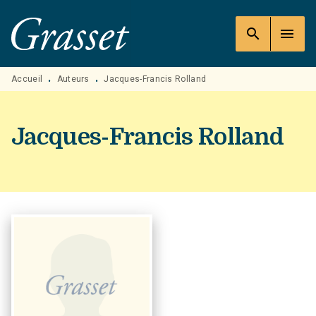
MENU
RECHERCHE
CONTENU
search
menu
PIED DE PAGE
Accueil
Auteurs
Jacques-Francis Rolland
•
•
Jacques-Francis Rolland