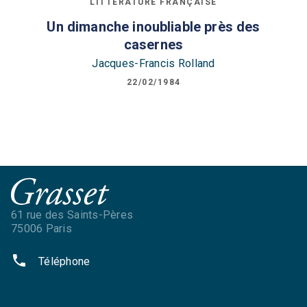
LITTÉRATURE FRANÇAISE
Un dimanche inoubliable près des
casernes
Jacques-Francis Rolland
22/02/1984
61 rue des Saints-Pères
75006 Paris
phone
Téléphone
NOS RÉSEAUX