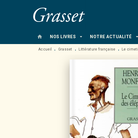
MENU
RECHERCHE
CONTENU
home
arrow_drop_down
arrow_drop
NOS LIVRES
NOTRE ACTUALITÉ
Accueil
Grasset
Littérature française
Le cimet
•
•
•