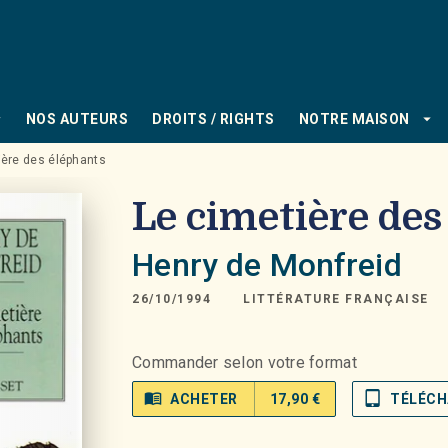
PIED DE PAGE
_down
arrow_drop_down
NOS AUTEURS
DROITS / RIGHTS
NOTRE MAISON
ière des éléphants
Le cimetière des
Henry de Monfreid
26/10/1994
LITTÉRATURE FRANÇAISE
Commander selon votre format
menu_book
tablet_mac
ACHETER
17,90 €
TÉLÉCH