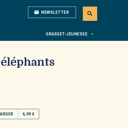
mail
NEWSLETTER
search
search
arrow_drop_down
GRASSET-JEUNESSE
 éléphants
ARGER
6,99 €