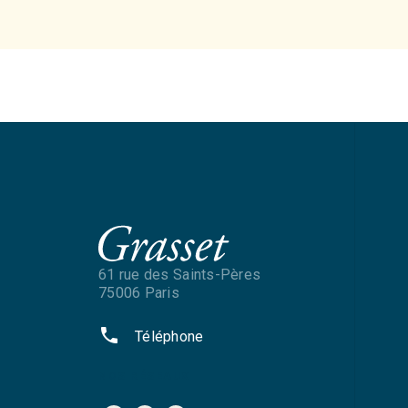
61 rue des Saints-Pères
75006 Paris
phone
Téléphone
NOS RÉSEAUX