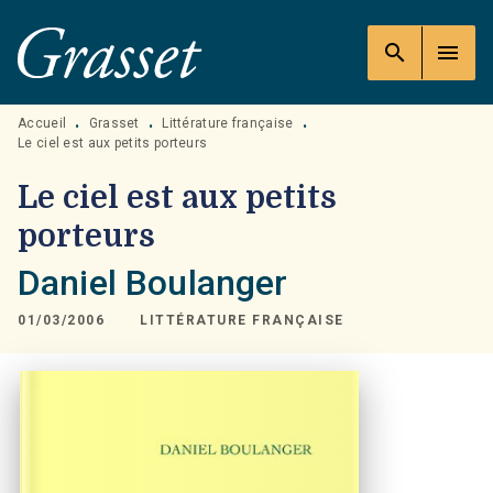
MENU
RECHERCHE
CONTENU
search
menu
PIED DE PAGE
Accueil
Grasset
Littérature française
•
•
•
Le ciel est aux petits porteurs
Le ciel est aux petits
porteurs
Daniel Boulanger
01/03/2006
LITTÉRATURE FRANÇAISE