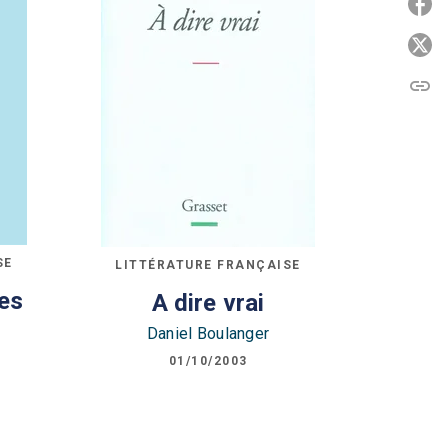
P
P
link
C
SE
LITTÉRATURE FRANÇAISE
es
A dire vrai
Daniel Boulanger
01/10/2003