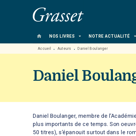
MENU
RECHERCHE
CONTENU
home
arrow_drop_down
arrow_drop
NOS LIVRES
NOTRE ACTUALITÉ
Accueil
Auteurs
Daniel Boulanger
•
•
Daniel Boulan
Daniel Boulanger, membre de l’Académie 
plus importants de ce temps. Son oeuvr
50 titres), s’épanouit surtout dans le rom