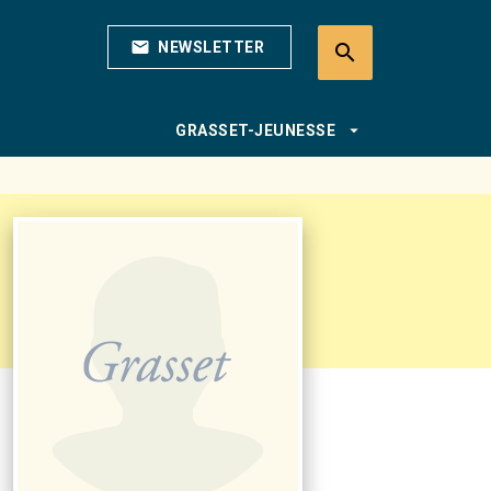
mail
NEWSLETTER
search
search
arrow_drop_down
GRASSET-JEUNESSE