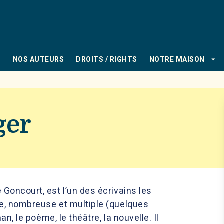
PIED DE PAGE
_down
arrow_drop_down
NOS AUTEURS
DROITS / RIGHTS
NOTRE MAISON
ger
Goncourt, est l’un des écrivains les
e, nombreuse et multiple (quelques
an, le poème, le théâtre, la nouvelle. Il