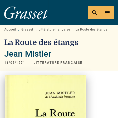
MENU
RECHERCHE
CONTENU
search
menu
PIED DE PAGE
Accueil
Grasset
Littérature française
La Route des étangs
•
•
•
La Route des étangs
Jean Mistler
11/05/1971
LITTÉRATURE FRANÇAISE