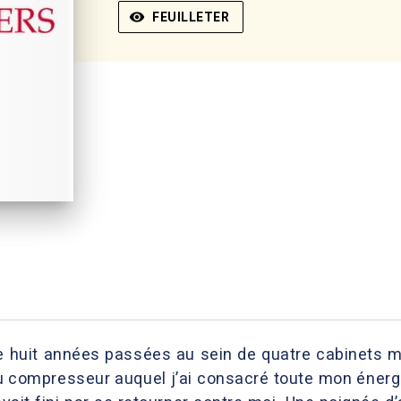
visibility
FEUILLETER
e huit années passées au sein de quatre cabinets mini
 compresseur auquel j’ai consacré toute mon énergie