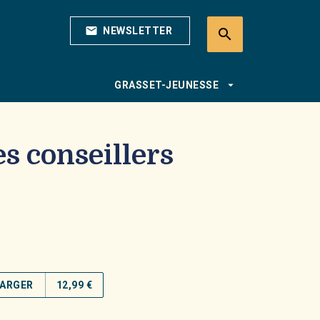
mail
NEWSLETTER
search
search
arrow_drop_down
GRASSET-JEUNESSE
s conseillers
ARGER
12,99 €