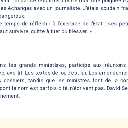
 avait fini par se retourner contre moi. Une poignée d
es échanges avec un journaliste. J’étais soudain fr
 dangereux.
le temps de réfléchir à l’exercice de l’État : ses p
ut survivre, quitte à tuer ou blesser. »
dans les grands ministères, participe aux réunions
e, avertit. Les textes de loi, c’est lui. Les amendement
es dossiers, tandis que les ministres font de la 
t le nom est parfois cité, n’écrivent pas. David Sen
vénement.