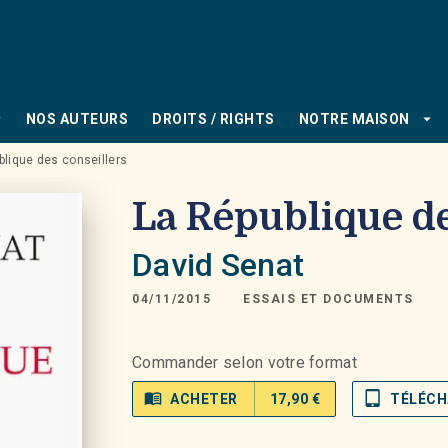
PIED DE PAGE
_down
arrow_drop_down
NOS AUTEURS
DROITS / RIGHTS
NOTRE MAISON
blique des conseillers
La République de
David Senat
04/11/2015
ESSAIS ET DOCUMENTS
Commander selon votre format
menu_book
tablet_mac
ACHETER
17,90 €
TÉLÉCH