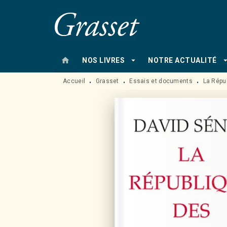
MENU
RECHERCHE
CONTENU
home
arrow_drop_down
arrow_drop
NOS LIVRES
NOTRE ACTUALITÉ
Accueil
Grasset
Essais et documents
La Répu
•
•
•