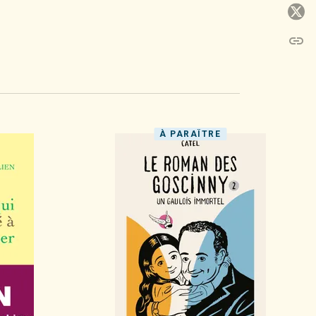
P
link
C
À PARAÎTRE