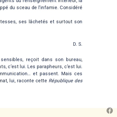
’agents du renseignement intérieur, la
appé du sceau de l’infamie. Considéré
etitesses, ses lâchetés et surtout son
D. S.
 sensibles, reçoit dans son bureau,
s, c’est lui. Les parapheurs, c’est lui.
communication… et passent. Mais ces
at, lui, raconte cette
République des
P