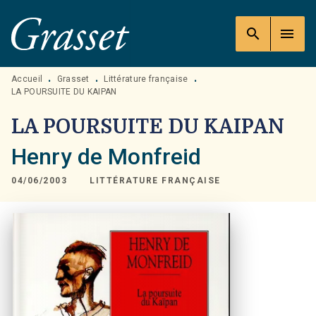
MENU
RECHERCHE
CONTENU
search
menu
PIED DE PAGE
Accueil
Grasset
Littérature française
•
•
•
LA POURSUITE DU KAIPAN
LA POURSUITE DU KAIPAN
Henry de Monfreid
04/06/2003
LITTÉRATURE FRANÇAISE