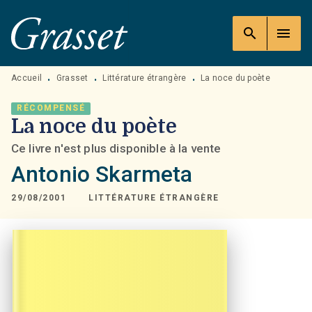
MENU
RECHERCHE
CONTENU
search
menu
PIED DE PAGE
Accueil
Grasset
Littérature étrangère
La noce du poète
•
•
•
RÉCOMPENSÉ
La noce du poète
Ce livre n'est plus disponible à la vente
Antonio Skarmeta
29/08/2001
LITTÉRATURE ÉTRANGÈRE