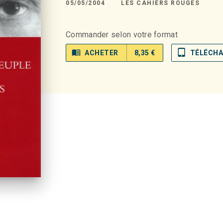
05/05/2004
LES CAHIERS ROUGES
Commander selon votre format
menu_book
tablet_mac
ACHETER
8,35 €
TÉLÉCH