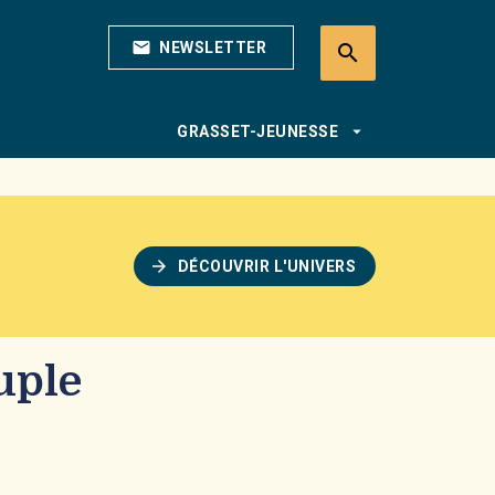
mail
NEWSLETTER
search
search
arrow_drop_down
GRASSET-JEUNESSE
arrow_forward
DÉCOUVRIR L'UNIVERS
uple