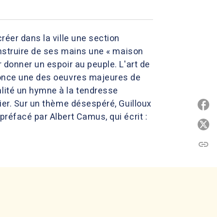
réer dans la ville une section
construire de ses mains une « maison
 donner un espoir au peuple. L'art de
nnonce une des oeuvres majeures de
alité un hymne à la tendresse
rier. Sur un thème désespéré, Guilloux
P
préfacé par Albert Camus, qui écrit :
P
link
C