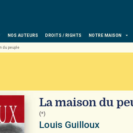
PIED DE PAGE
_down
arrow_drop_down
NOS AUTEURS
DROITS / RIGHTS
NOTRE MAISON
n du peuple
La maison du pe
(*)
Louis Guilloux