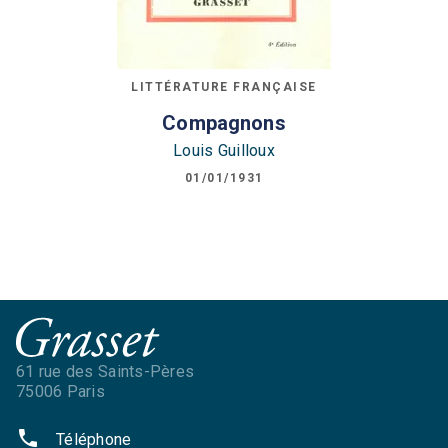
LITTÉRATURE FRANÇAISE
Compagnons
Louis Guilloux
01/01/1931
61 rue des Saints-Pères
75006 Paris
phone
Téléphone