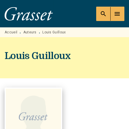
MENU
RECHERCHE
CONTENU
search
menu
PIED DE PAGE
Accueil
Auteurs
Louis Guilloux
•
•
Louis Guilloux