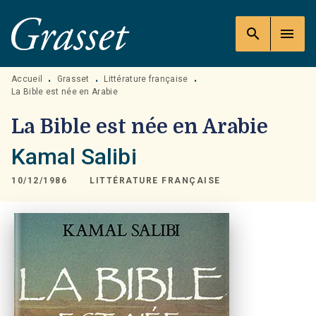
MENU
RECHERCHE
CONTENU
search
menu
PIED DE PAGE
Accueil
Grasset
Littérature française
•
•
•
La Bible est née en Arabie
La Bible est née en Arabie
Kamal Salibi
10/12/1986
LITTÉRATURE FRANÇAISE