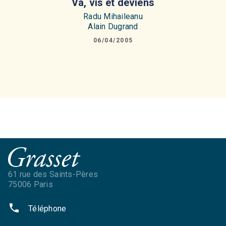
Va, vis et deviens
Radu Mihaileanu
Alain Dugrand
06/04/2005
61 rue des Saints-Pères
75006 Paris
phone
Téléphone