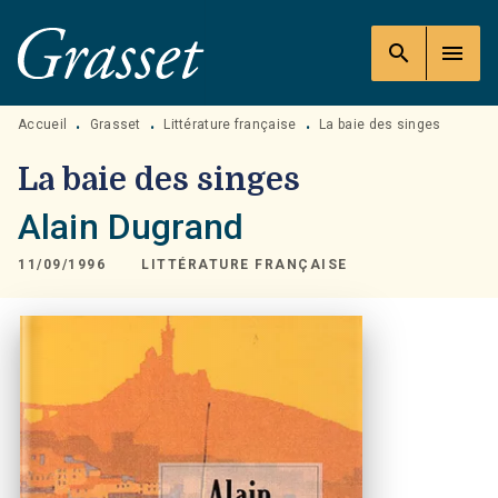
MENU
RECHERCHE
CONTENU
search
menu
PIED DE PAGE
Accueil
Grasset
Littérature française
La baie des singes
•
•
•
La baie des singes
Alain Dugrand
11/09/1996
LITTÉRATURE FRANÇAISE