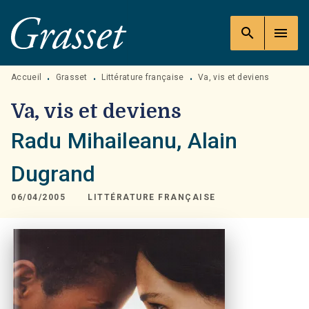
MENU
RECHERCHE
CONTENU
search
menu
PIED DE PAGE
Accueil
Grasset
Littérature française
Va, vis et deviens
•
•
•
Va, vis et deviens
Radu Mihaileanu
,
Alain
Dugrand
06/04/2005
LITTÉRATURE FRANÇAISE