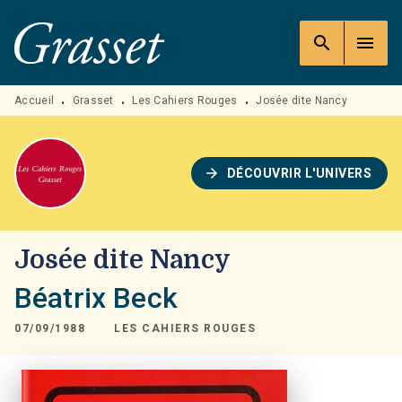
MENU
RECHERCHE
CONTENU
search
menu
PIED DE PAGE
Accueil
Grasset
Les Cahiers Rouges
Josée dite Nancy
•
•
•
arrow_forward
DÉCOUVRIR L'UNIVERS
Josée dite Nancy
Béatrix Beck
07/09/1988
LES CAHIERS ROUGES