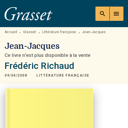
MENU
RECHERCHE
CONTENU
search
menu
PIED DE PAGE
Accueil
Grasset
Littérature française
Jean-Jacques
•
•
•
Jean-Jacques
Ce livre n'est plus disponible à la vente
Frédéric Richaud
09/04/2008
LITTÉRATURE FRANÇAISE