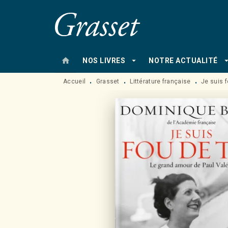
MENU
RECHERCHE
CONTENU
home
arrow_drop_down
arrow_drop
NOS LIVRES
NOTRE ACTUALITÉ
Accueil
Grasset
Littérature française
Je suis f
•
•
•