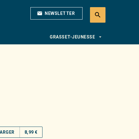
mail
NEWSLETTER
search
search
arrow_drop_down
GRASSET-JEUNESSE
ARGER
8,99 €