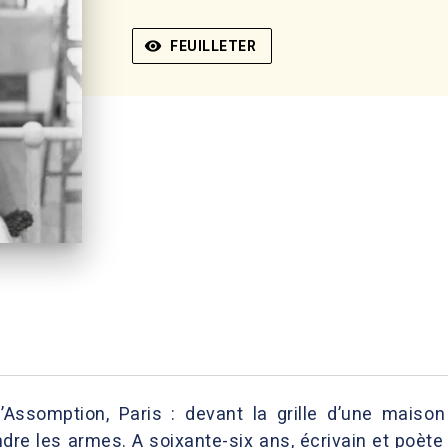
visibility
FEUILLETER
l’Assomption, Paris : devant la grille d’une mai
endre les armes. A soixante-six ans, écrivain et poèt