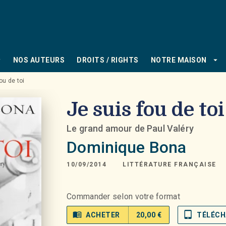
PIED DE PAGE
_down
arrow_drop_down
NOS AUTEURS
DROITS / RIGHTS
NOTRE MAISON
ou de toi
Je suis fou de toi
Le grand amour de Paul Valéry
Dominique Bona
10/09/2014
LITTÉRATURE FRANÇAISE
Commander selon votre format
menu_book
tablet_mac
ACHETER
20,00 €
TÉLÉCH