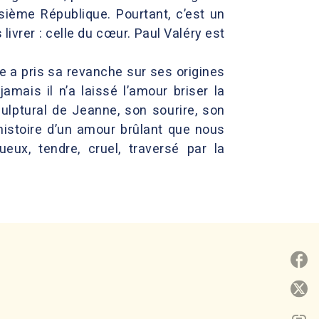
ième République. Pourtant, c’est un
livrer : celle du cœur. Paul Valéry est
le a pris sa revanche sur ses origines
amais il n’a laissé l’amour briser la
culptural de Jeanne, son sourire, son
’histoire d’un amour brûlant que nous
ux, tendre, cruel, traversé par la
P
P
link
C