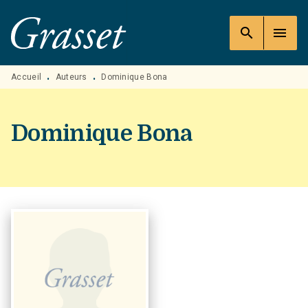
MENU
RECHERCHE
CONTENU
search
menu
PIED DE PAGE
Accueil
Auteurs
Dominique Bona
•
•
Dominique Bona