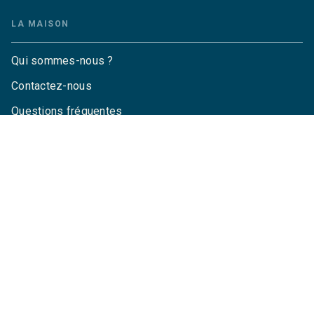
LA MAISON
Qui sommes-nous ?
Contactez-nous
Questions fréquentes
Envoyer un manuscrit
Service de presse
Droits
Mentions légales
CGU
Charte de référencement