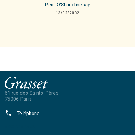
Perri O'Shaughnessy
13/02/2002
61 rue des Saints-Pères
75006 Paris
phone
Téléphone
NOS RÉSEAUX