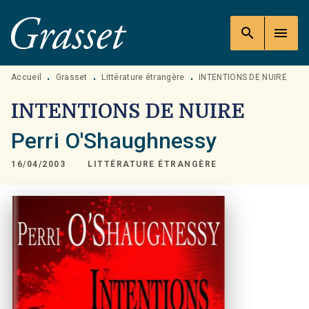
MENU
RECHERCHE
CONTENU
search
menu
PIED DE PAGE
Accueil
Grasset
Littérature étrangère
INTENTIONS DE NUIRE
•
•
•
INTENTIONS DE NUIRE
Perri O'Shaughnessy
16/04/2003
LITTÉRATURE ÉTRANGÈRE