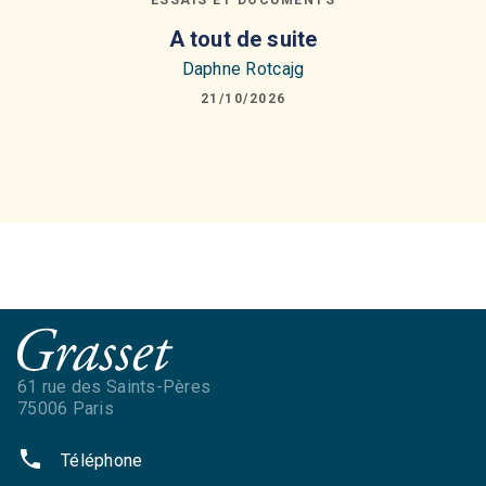
ESSAIS ET DOCUMENTS
A tout de suite
Daphne Rotcajg
21/10/2026
61 rue des Saints-Pères
75006 Paris
phone
Téléphone