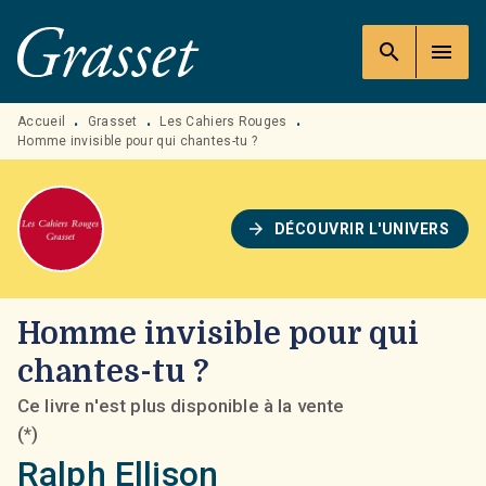
MENU
RECHERCHE
CONTENU
search
menu
PIED DE PAGE
Accueil
Grasset
Les Cahiers Rouges
•
•
•
Homme invisible pour qui chantes-tu ?
arrow_forward
DÉCOUVRIR L'UNIVERS
Homme invisible pour qui
chantes-tu ?
Ce livre n'est plus disponible à la vente
(*)
Ralph Ellison