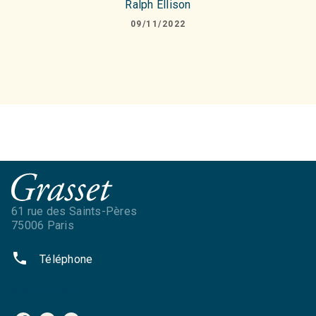
Ralph Ellison
09/11/2022
61 rue des Saints-Pères
75006 Paris
phone
Téléphone
NOS RÉSEAUX