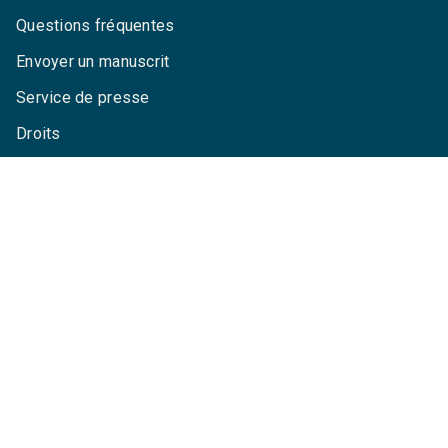
Questions fréquentes
Envoyer un manuscrit
Service de presse
Droits
Mentions légales
CGU
Charte de référencement
Données personnelles
Paramétrez vos cookies