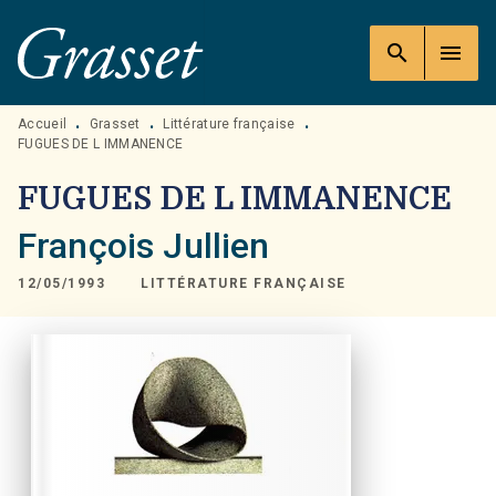
MENU
RECHERCHE
CONTENU
search
menu
PIED DE PAGE
Accueil
Grasset
Littérature française
•
•
•
FUGUES DE L IMMANENCE
FUGUES DE L IMMANENCE
François Jullien
12/05/1993
LITTÉRATURE FRANÇAISE