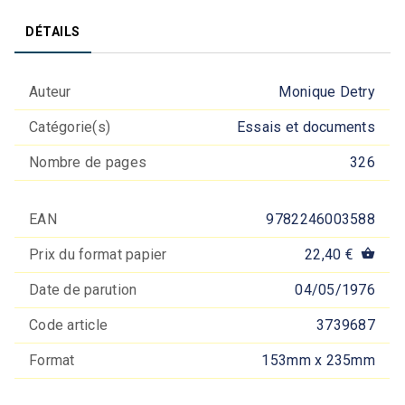
DÉTAILS
Auteur
Monique Detry
Catégorie(s)
Essais et documents
Nombre de pages
326
EAN
9782246003588
Prix du format papier
22,40 €
shopping_basket
Date de parution
04/05/1976
Code article
3739687
Format
153mm x 235mm