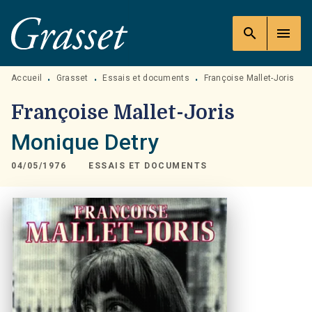
MENU
RECHERCHE
CONTENU
search
menu
PIED DE PAGE
Accueil
Grasset
Essais et documents
Françoise Mallet-Joris
•
•
•
Françoise Mallet-Joris
Monique Detry
04/05/1976
ESSAIS ET DOCUMENTS