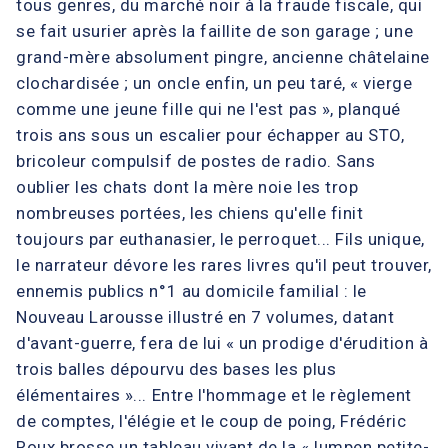
tous genres, du marché noir à la fraude fiscale, qui
se fait usurier après la faillite de son garage ; une
grand-mère absolument pingre, ancienne châtelaine
clochardisée ; un oncle enfin, un peu taré, « vierge
comme une jeune fille qui ne l'est pas », planqué
trois ans sous un escalier pour échapper au STO,
bricoleur compulsif de postes de radio. Sans
oublier les chats dont la mère noie les trop
nombreuses portées, les chiens qu'elle finit
toujours par euthanasier, le perroquet... Fils unique,
le narrateur dévore les rares livres qu'il peut trouver,
ennemis publics n°1 au domicile familial : le
Nouveau Larousse illustré en 7 volumes, datant
d'avant-guerre, fera de lui « un prodige d'érudition à
trois balles dépourvu des bases les plus
élémentaires »... Entre l'hommage et le règlement
de comptes, l'élégie et le coup de poing, Frédéric
Roux brosse un tableau vivant de la « lumpen petite-