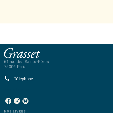
61 rue des Saints-Pères
75006 Paris
phone
Téléphone
NOS RÉSEAUX
NOS LIVRES