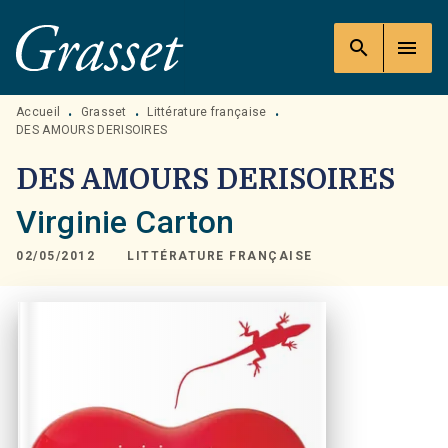
MENU
RECHERCHE
CONTENU
search
menu
PIED DE PAGE
Accueil
Grasset
Littérature française
•
•
•
DES AMOURS DERISOIRES
DES AMOURS DERISOIRES
Virginie Carton
02/05/2012
LITTÉRATURE FRANÇAISE