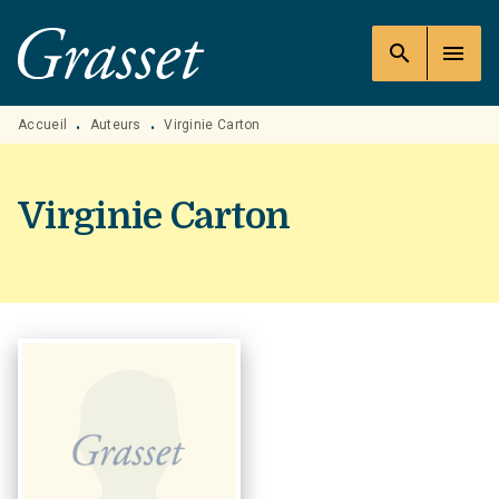
MENU
RECHERCHE
CONTENU
search
menu
PIED DE PAGE
Accueil
Auteurs
Virginie Carton
•
•
Virginie Carton