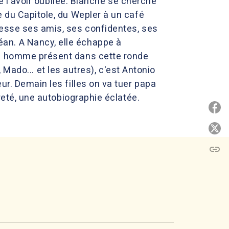
de l'avoir oubliée. Blanche se cherche
e du Capitole, du Wepler à un café
fesse ses amis, ses confidentes, ses
an. A Nancy, elle échappe à
ul homme présent dans cette ronde
, Mado... et les autres), c'est Antonio
ur. Demain les filles on va tuer papa
reté, une autobiographie éclatée.
P
P
link
C