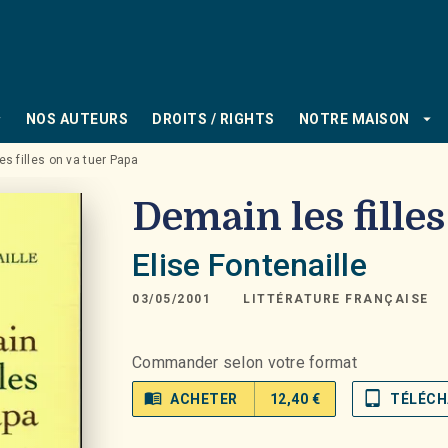
PIED DE PAGE
_down
arrow_drop_down
NOS AUTEURS
DROITS / RIGHTS
NOTRE MAISON
s filles on va tuer Papa
Demain les fille
Elise Fontenaille
03/05/2001
LITTÉRATURE FRANÇAISE
Commander selon votre format
menu_book
tablet_mac
ACHETER
12,40 €
TÉLÉCH