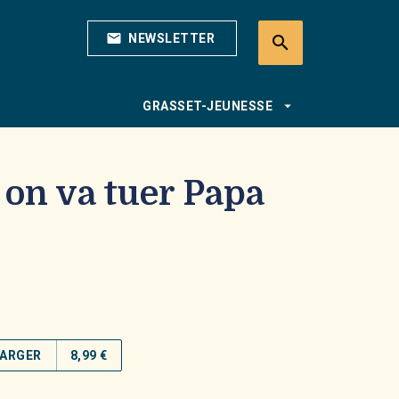
mail
NEWSLETTER
search
search
arrow_drop_down
GRASSET-JEUNESSE
s on va tuer Papa
ARGER
8,99 €