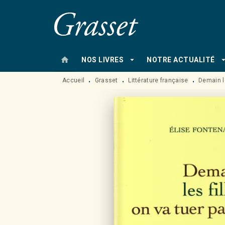
MENU
RECHERCHE
CONTENU
home
arrow_drop_down
arrow_drop
NOS LIVRES
NOTRE ACTUALITÉ
Accueil
Grasset
Littérature française
Demain le
•
•
•