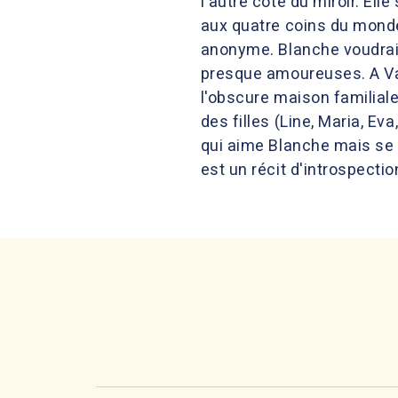
l'autre côté du miroir. Ell
aux quatre coins du monde,
anonyme. Blanche voudrait
presque amoureuses. A Va
l'obscure maison familial
des filles (Line, Maria, Eva
qui aime Blanche mais se j
est un récit d'introspecti