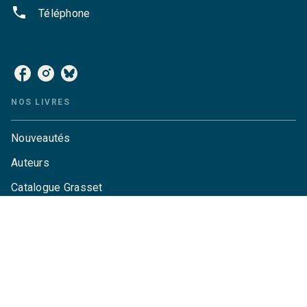
phone
Téléphone
NOS RÉSEAUX
NOS LIVRES
Nouveautés
Auteurs
Catalogue Grasset
Catalogue Grasset-Jeunesse
Actualités
Agenda