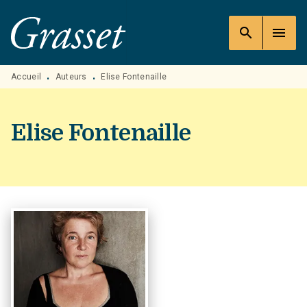
MENU
RECHERCHE
CONTENU
search
menu
PIED DE PAGE
Accueil
Auteurs
Elise Fontenaille
•
•
Elise Fontenaille