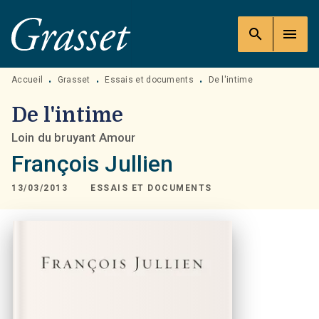
MENU
RECHERCHE
CONTENU
search
menu
PIED DE PAGE
Accueil
Grasset
Essais et documents
De l'intime
•
•
•
De l'intime
Loin du bruyant Amour
François Jullien
13/03/2013
ESSAIS ET DOCUMENTS