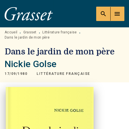
MENU
RECHERCHE
CONTENU
search
menu
PIED DE PAGE
Accueil
Grasset
Littérature française
•
•
•
Dans le jardin de mon père
Dans le jardin de mon père
Nickie Golse
17/09/1980
LITTÉRATURE FRANÇAISE