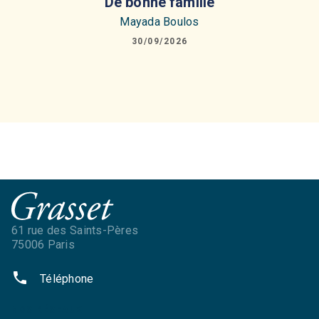
De bonne famille
Mayada Boulos
30/09/2026
61 rue des Saints-Pères
75006 Paris
phone
Téléphone
NOS RÉSEAUX