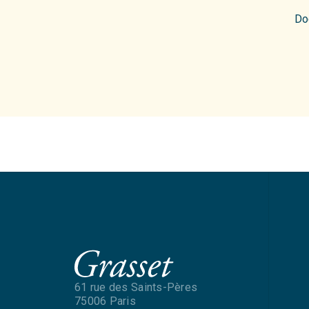
Do
61 rue des Saints-Pères
75006 Paris