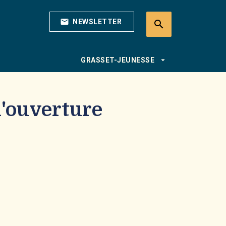
mail
NEWSLETTER
search
search
arrow_drop_down
GRASSET-JEUNESSE
'ouverture