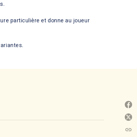
s.
ure particulière et donne au joueur
ariantes.
P
P
link
C