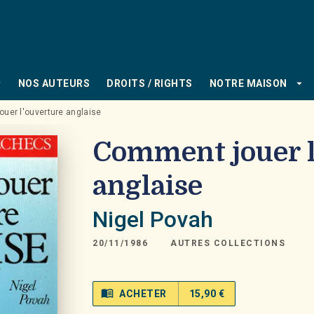
PIED DE PAGE
_down
arrow_drop_down
NOS AUTEURS
DROITS / RIGHTS
NOTRE MAISON
uer l'ouverture anglaise
Comment jouer l
anglaise
Nigel Povah
20/11/1986
AUTRES COLLECTIONS
menu_book
ACHETER
15,90 €