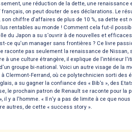
ement, une réduction de la dette, une renaissance en
rançais, on peut douter de ses déclarations. Le résul
son chiffre d'affaires de plus de 10 %, sa dette est 
 plus rentables au monde ! Comment cela fut-il pos
lle du Japon a su s'ouvrir à de nouvelles et efficac
est-ce qu'un manager sans frontières ? Ce livre passio
, ne raconte pas seulement la renaissance de Nissan, 
re à une culture étrangère, il explique de l'intérieur l
'un groupe bi-national. Voici un autre visage de la mo
 à Clermont-Ferrand, où ce polytechnicien sorti des é
nglais, a su gagner la confiance des « Bib's », des Etats
se, le prochain patron de Renault se raconte pour la p
», il y a l'homme. « Il n'y a pas de limite à ce que nous
re autres, de cette « success story ».