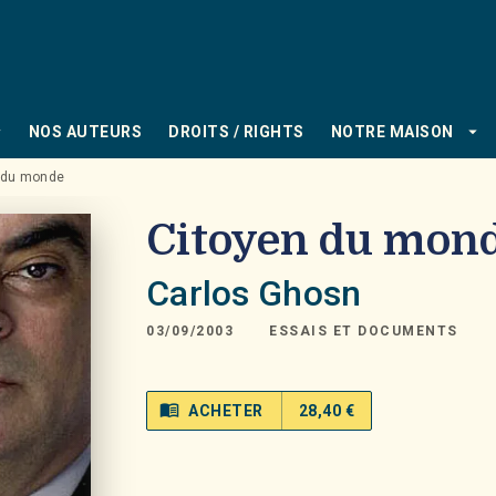
PIED DE PAGE
_down
arrow_drop_down
NOS AUTEURS
DROITS / RIGHTS
NOTRE MAISON
 du monde
Citoyen du mon
Carlos Ghosn
03/09/2003
ESSAIS ET DOCUMENTS
menu_book
ACHETER
28,40 €