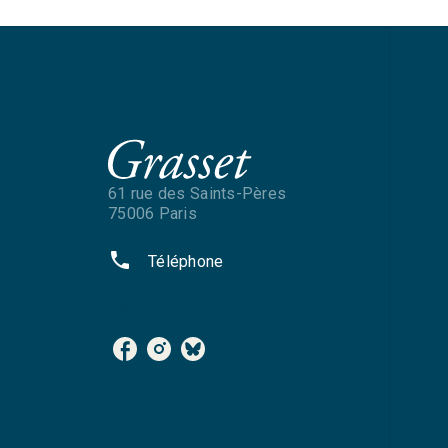
61 rue des Saints-Pères
75006 Paris
phone
Téléphone
NOS RÉSEAUX