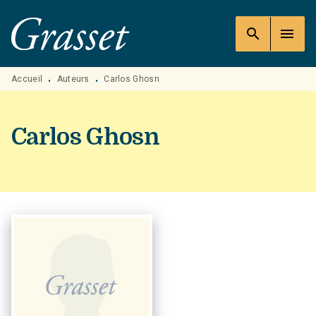
MENU
RECHERCHE
CONTENU
search
menu
PIED DE PAGE
Accueil
Auteurs
Carlos Ghosn
•
•
Carlos Ghosn