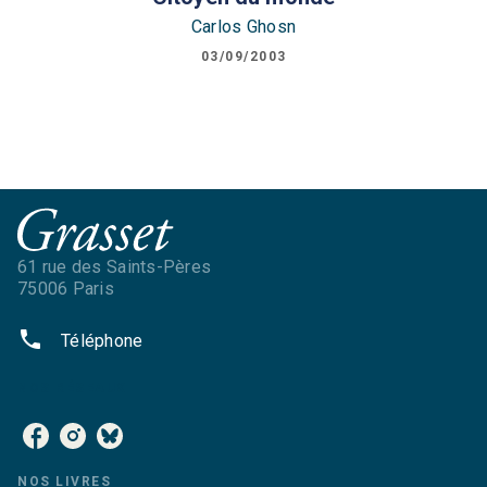
Carlos Ghosn
03/09/2003
61 rue des Saints-Pères
75006 Paris
phone
Téléphone
NOS RÉSEAUX
NOS LIVRES