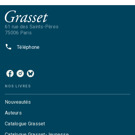
61 rue des Saints-Pères
75006 Paris
phone
Téléphone
NOS RÉSEAUX
NOS LIVRES
Nouveautés
Auteurs
Catalogue Grasset
Catalogue Grasset-Jeunesse