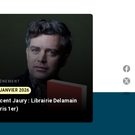
P
P
ÈNEMENT
 JANVIER 2026
link
C
cent Jaury : Librairie Delamain
ris 1er)