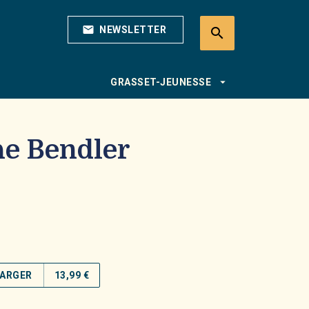
mail
NEWSLETTER
search
search
arrow_drop_down
GRASSET-JEUNESSE
he Bendler
ARGER
13,99 €