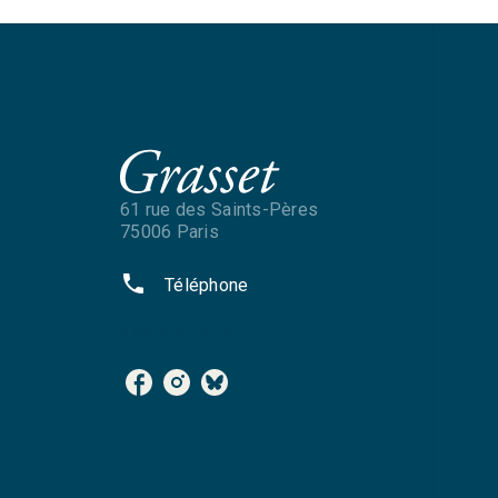
61 rue des Saints-Pères
75006 Paris
phone
Téléphone
NOS RÉSEAUX