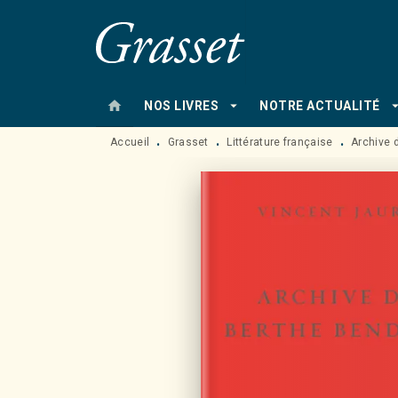
MENU
RECHERCHE
CONTENU
home
arrow_drop_down
arrow_drop
NOS LIVRES
NOTRE ACTUALITÉ
Accueil
Grasset
Littérature française
Archive 
•
•
•