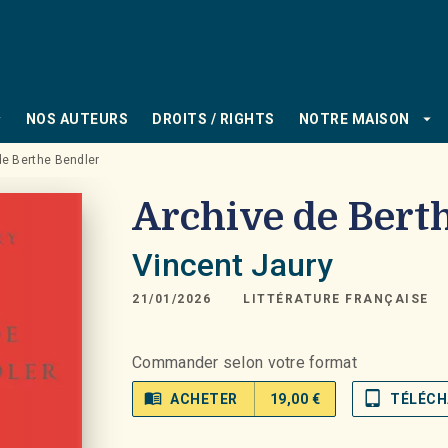
PIED DE PAGE
_down
arrow_drop_down
NOS AUTEURS
DROITS / RIGHTS
NOTRE MAISON
de Berthe Bendler
Archive de Bert
Vincent Jaury
21/01/2026
LITTÉRATURE FRANÇAISE
Commander selon votre format
menu_book
tablet_mac
ACHETER
19,00 €
TÉLÉCH