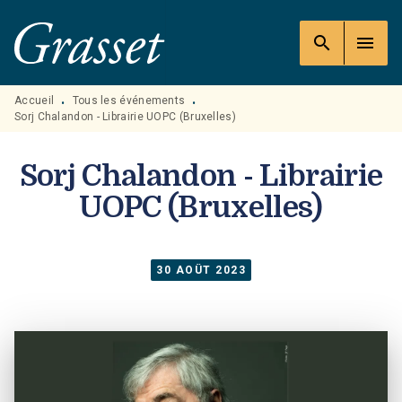
MENU
RECHERCHE
CONTENU
search
menu
PIED DE PAGE
Accueil
Tous les événements
•
•
Sorj Chalandon - Librairie UOPC (Bruxelles)
Sorj Chalandon - Librairie
UOPC (Bruxelles)
30 AOÛT 2023