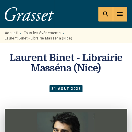
MENU
RECHERCHE
CONTENU
search
menu
PIED DE PAGE
Accueil
Tous les événements
•
•
Laurent Binet - Librairie Masséna (Nice)
Laurent Binet - Librairie
Masséna (Nice)
31 AOÛT 2023