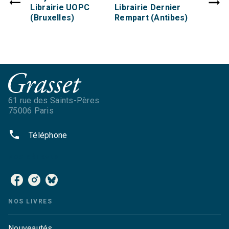
Librairie UOPC
Librairie Dernier
(Bruxelles)
Rempart (Antibes)
61 rue des Saints-Pères
75006 Paris
phone
Téléphone
NOS RÉSEAUX
NOS LIVRES
Nouveautés